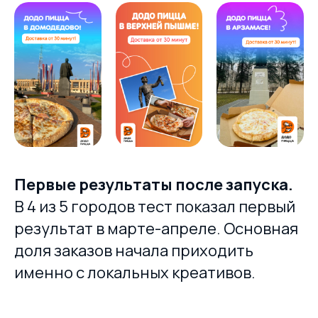
Мы в СМИ
Первые результаты после запуска.
ООО «ТОМАТ»
В 4 из 5 городов тест показал первый
ИНН 6317110966
ОГРН 1166313054225
результат в марте-апреле. Основная
доля заказов начала приходить
Контакты
Агентство
именно с локальных креативов.
+7 (903) 303-86-24
Кейсы
Telegram
Услуги