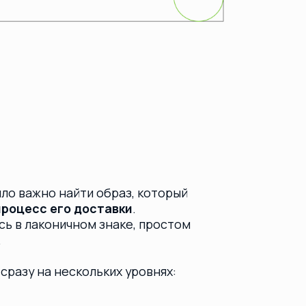
йти образ, который
 доставки
.
ном знаке, простом
скольких уровнях:
 дольки ананаса
—
напоминает
 точность адреса
нкой сигнала (Wi-
онтроль и скорость
ть символ, который