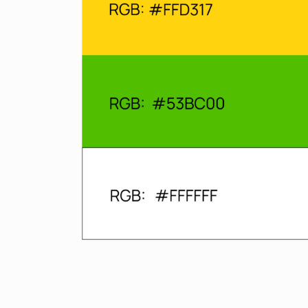
Цветовая палитра
Объединяет природную свежесть продукта и чётк
логистических процессов:
жёлтый
: прямая ассоциация со спелым анана
зелёный
: свежесть и экологичность.
В B2B-сегменте он работает как «зелёный свет»,
символизируя беспрепятственное движение,
безопасность и надёжность поставок.
белый
: добавляет палитре воздуха и лёгкости.