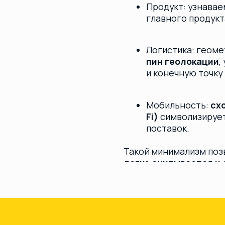
легко считывается и отвечает п
характеру B2B-сегмента.