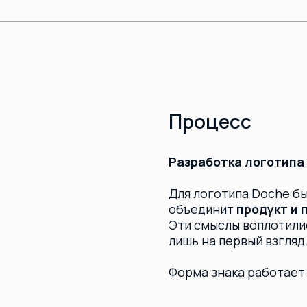
Для логотипа Doche было важно на
объединит
продукт и процесс его
Эти смыслы воплотились в лаконич
лишь на первый взгляд.
Форма знака работает сразу на не
Продукт: узнаваемый
силуэт
главного продукта бренда.
Логистика: геометрия знака 
пин геолокации
, указывая на
и конечную точку маршрута.
Мобильность:
сходство с ико
Fi)
символизирует цифровой к
поставок.
Такой минимализм позволил созда