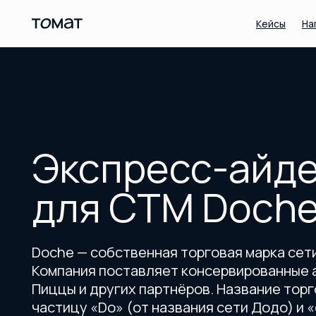
Кейсы
Награды
Экспресс-айден
для СТМ Doche
Doche — собственная торговая марка сети Дод
Компания поставляет консервированные анана
Пиццы и других партнёров. Название торговой
частицу «Do» (от названия сети Додо) и «che»
от слова «Chef» — шеф-повар).