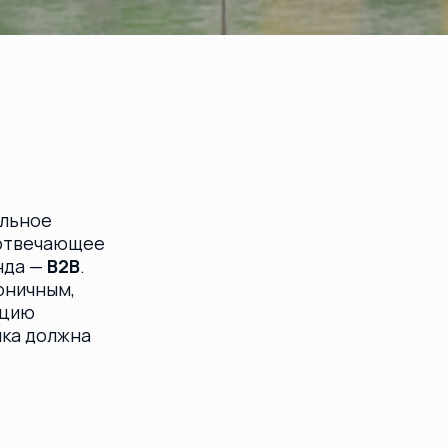
е
чающее
B2B
.
ым,
лжна