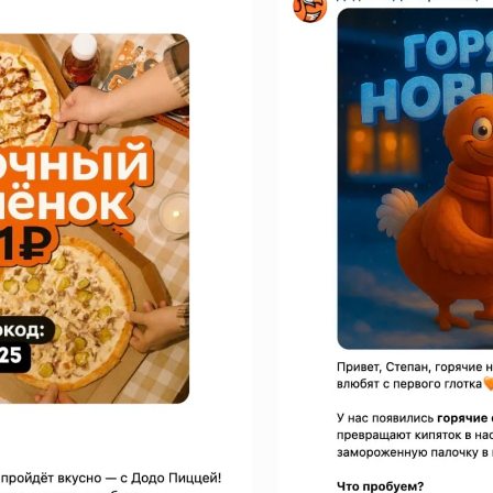
две группы — старую «спящую» базу
а.