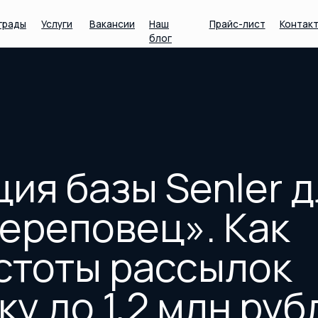
Услуги
Вакансии
Наш
Прайс-лист
Контакты
блог
 базы Senler для
еповец». Как
оты рассылок
до 1,2 млн рублей