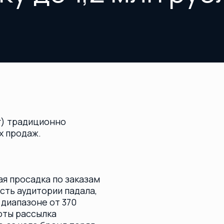
адиционно
аж.
садка по заказам
удитории падала,
зоне от 370
ассылка
его бренд терял