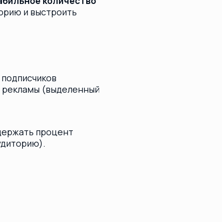
амы (выделенный
ать процент
ию).
 в 3 раза
есяц — это слишком мало для
танно. Мы перешли на формат
бщения уходили каждую неделю
 для заказа еды).