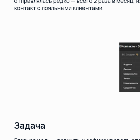
Задача
Главная цель —
вернуть и зафиксировать стабиль
заказов из Senler
, «разбудить» спящую аудиторию 
систему регулярных продаж.
Дополнительные условия:
Начать постепенное привлечение новых подп