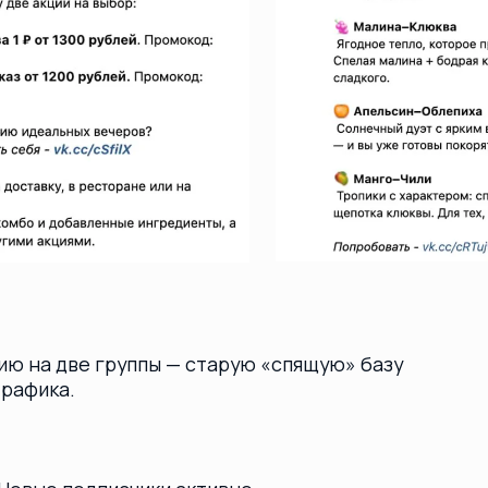
 подписчики активно
а массово проснулась и начала
ировать контент-стратегию на всю
25 — июнь 2026)
 плоды системный
ь 2025) выручка