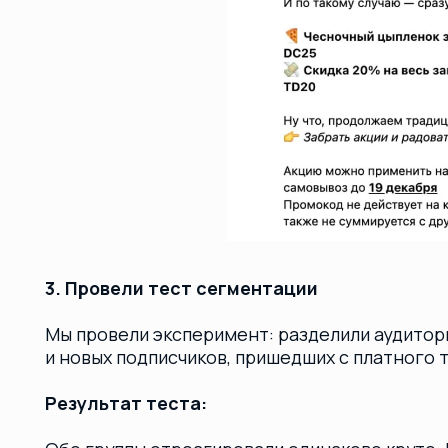
Результат теста:
Обе группы отреагировали одинаково круто. Новые
конвертировались в первые заказы, а «спящая» баз
покупать. В итоге было принято решение масштаб
доступную базу.
Результаты (Период: октябрь 20
Работа велась на протяжении 9 месяцев, и первые
подход принес незамедлительно:
Взрывной старт
: Уже в первый месяц (октябр
из Senler выросла ровно в два раза.