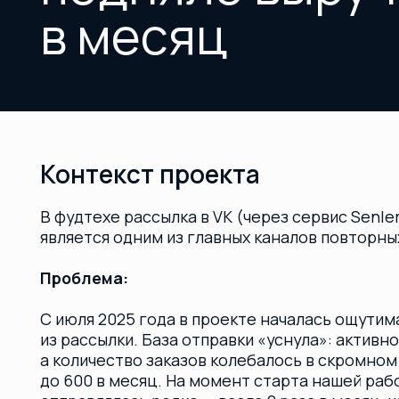
Контекст проекта
В фудтехе рассылка в VK (через сервис Senler) тр
является одним из главных каналов повторных прод
Проблема:
С июля 2025 года в проекте началась ощутимая про
из рассылки. База отправки «уснула»: активность а
а количество заказов колебалось в скромном диапа
до 600 в месяц. На момент старта нашей работы р
отправлялась редко — всего 2 раза в месяц, из-за ч
контакт с лояльными клиентами.