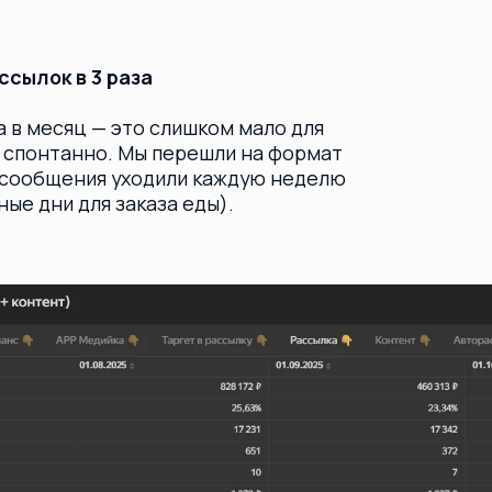
инки)
 применили механику чередования.
иксовали контент:
ммерческие офферы, акции