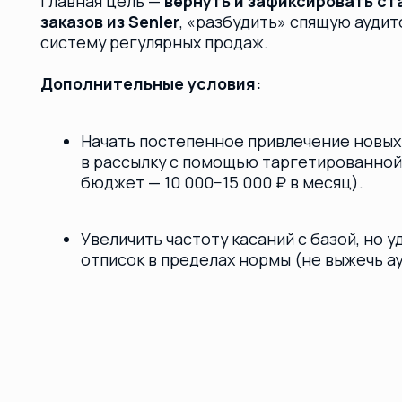
в рассылку с помощью таргетированной рекл
бюджет — 10 000−15 000 ₽ в месяц).
Увеличить частоту касаний с базой, но удерж
отписок в пределах нормы (не выжечь аудитор
Что сделали
1. Изменили график и увеличили частоту рассылок
Главная гипотеза состояла в том, что 2 письма в м
фудтеха, где решение о покупке принимается спон
6 рассылок в месяц, выстроив четкий график: соо
по вторникам и пятницам (самые конверсионные дни