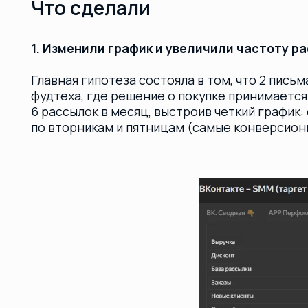
2. Разработали новый контент-микс (Акции + Нов
Чтобы частые сообщения не раздражали людей, мы
База не получала сплошной спам «Купи-купи». Мы м
Пятница (день высокого спроса): Горячие ко