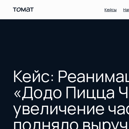
Кейсы
Награды
Кейс: Реанимация
«Додо Пицца Чер
увеличение част
подняло выручку 
в месяц