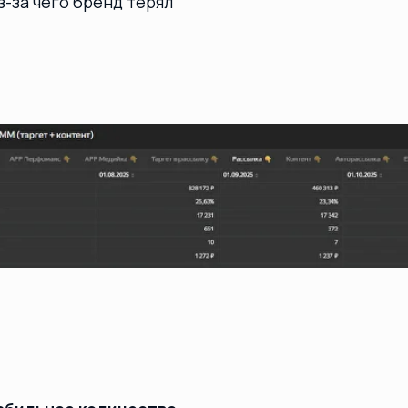
ное количество
и выстроить
исчиков