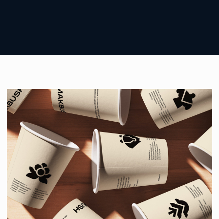
Задача
Разработать дизайн кофейных стаканчиков
для выставок и кофейни в Сыктывкаре
в стиле новой айдентики. Предыдущая
версия с активным паттерном была яркая,
но не объясняла, что конкретно