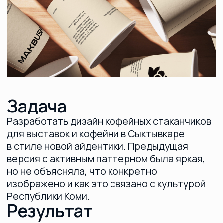
изображено и как это связано с культурой
Республики Коми.
Результат
Создали лаконичный дизайн с иконками,
отражающими элементы культуры
Республики Коми. На каждом стаканчике
добавили описание, поясняющее как каждая
иконка связана с регионом. Также
расшифровали значение логотипа,
состоящего из двух фамилий и рассказали
историю компании. Получилось пять
вариантов стаканчиков в двух объемах: 350
мл (темная версия) и 250 мл (светлая
версия), каждый с уникальной иконкой
и крупным логотипом.