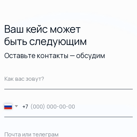
Согласие на получение
рекламной рассылки
Отправить
work.tomat@yandex.ru
+ 7 (960) 828-24-51
Телеграм
Мы в СМИ
ООО «ТОМАТ»
ИНН 6317110966
ОГРН 1166313054225