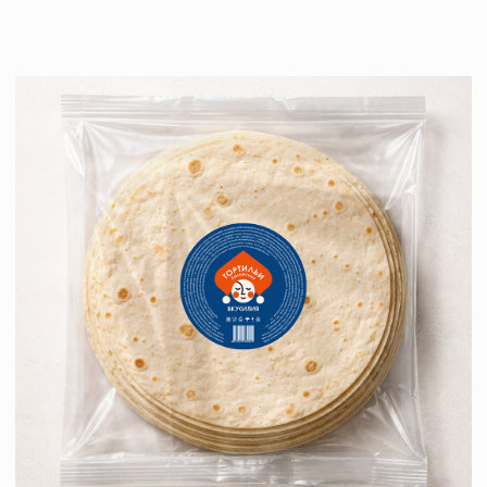
Задача
Разработать дизайн упаковки для B2B
сегмента.
Результат
Понимая специфику B2B-сегмента, где
важна не столько эстетика, сколько
экономическая целесообразность,
мы разработали оптимизированное
решение для упаковки.