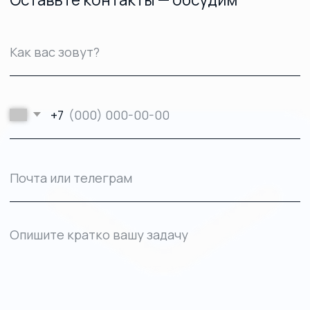
work.tomat@yandex.ru
+ 7 (960) 828-24-51
Телеграм
Мы в СМИ
ООО «ТОМАТ»
ИНН 6317110966
ОГРН 1166313054225
Контакты
Агентство
+7 (903) 303-86-24
Кейсы
Telegram
Услуги