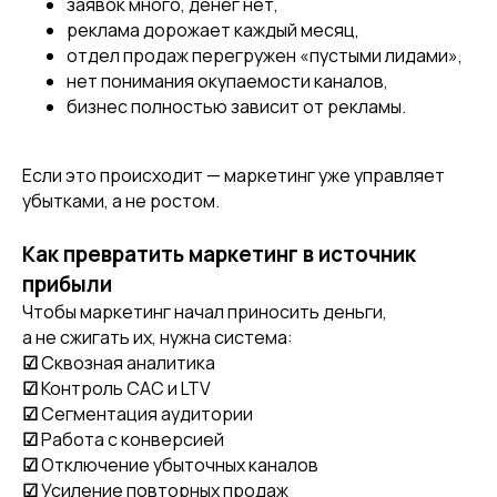
заявок много, денег нет,
реклама дорожает каждый месяц,
отдел продаж перегружен «пустыми лидами»,
нет понимания окупаемости каналов,
бизнес полностью зависит от рекламы.
Если это происходит — маркетинг уже управляет
убытками, а не ростом.
Как превратить маркетинг в источник
прибыли
Чтобы маркетинг начал приносить деньги,
а не сжигать их, нужна система:
☑
Сквозная аналитика
☑
Контроль CAC и LTV
☑
Сегментация аудитории
☑
Работа с конверсией
☑
Отключение убыточных каналов
☑
Усиление повторных продаж