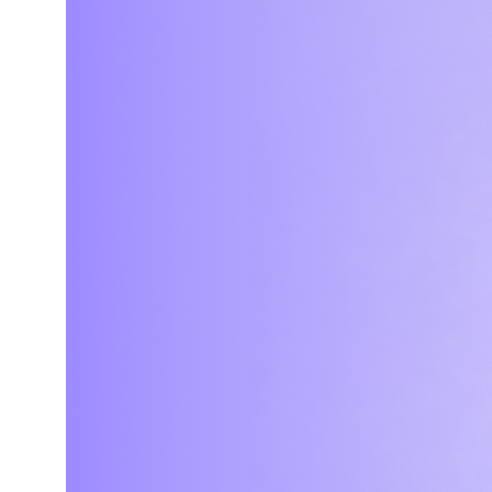
Мы в СМИ
ООО «ТОМАТ»
ИНН 6317110966
ОГРН 1166313054225
Контакты
Агентство
+7 (903) 303-86-24
Кейсы
Telegram
Услуги
work.tomat@yandex.ru
О нас