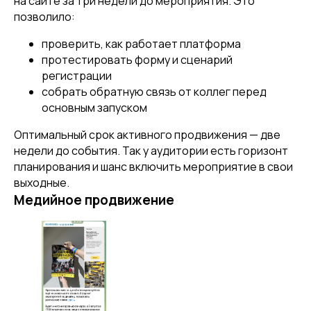
на сайте за три недели до мероприятия. Это
позволило:
проверить, как работает платформа
протестировать форму и сценарий
регистрации
собрать обратную связь от коллег перед
основным запуском
Мы в СМИ
Оптимальный срок активного продвижения — две
ООО «ТОМАТ»
недели до события. Так у аудитории есть горизонт
ИНН 6317110966
планирования и шанс включить мероприятие в свои
ОГРН 1166313054225
выходные.
Медийное продвижение
Контакты
Агентство
+7 (903) 303-86-24
Кейсы
Telegram
Услуги
work.tomat@yandex.ru
О нас
Пн-Пт 8:00-21:00
Контакты