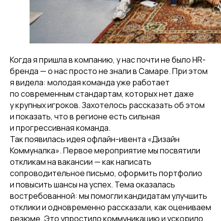
Когда я пришла в компанию, у нас почти не было HR-
бренда — о нас просто не знали в Самаре. При этом
я видела: молодая команда уже работает
по современным стандартам, которых нет даже
у крупных игроков. Захотелось рассказать об этом
и показать, что в регионе есть сильная
и прогрессивная команда.
Так появилась идея офлайн-ивента «Дизайн
Коммуналка». Первое мероприятие мы посвятили
откликам на вакансии — как написать
сопроводительное письмо, оформить портфолио
и повысить шансы на успех. Тема оказалась
востребованной: мы помогли кандидатам улучшить
отклики и одновременно рассказали, как оцениваем
резюме. Это упростило коммуникацию и ускорило