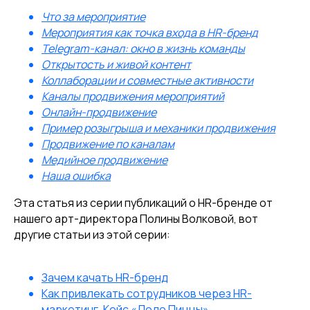
Что за мероприятие
Мероприятия как точка входа в HR-бренд
Telegram-канал: окно в жизнь команды
Открытость и живой контент
Коллаборации и совместные активности
Каналы продвижения мероприятий
Онлайн-продвижение
Пример розыгрыша и механики продвижения
Продвижение по каналам
Медийное продвижение
Наша ошибка
Эта статья из серии публикаций о HR-бренде от
нашего арт-директора Полины Волковой, вот
другие статьи из этой серии:
Зачем качать HR-бренд
Как привлекать сотрудников через HR-
маркетинг. Кейс «Додо Пиццы»