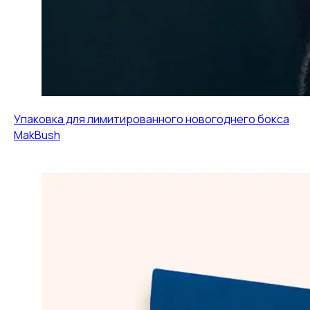
Упаковка для лимитированного новогоднего бокса
MakBush