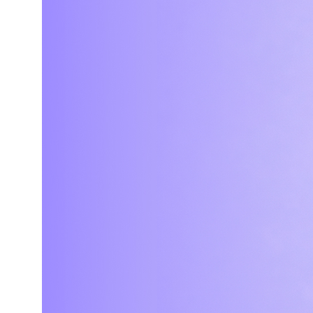
ИНН 6317110966
ОГРН 1166313054225
Контакты
Агентство
+7 (903) 303-86-24
Кейсы
Telegram
Услуги
work.tomat@yandex.ru
О нас
Пн-Пт 8:00-21:00
Контакты
Согласие на получение рекламной рассылки
Политика в отношении обработки персональных данных
Согласие на обработку персональных данных